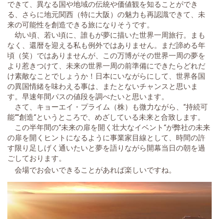
できて、異なる国や地域の伝統や価値観を知ることができ
る、さらに地元関西（特に大阪）の魅力も再認識できて、未
来の可能性を創造できる旅になりそうです。
幼い頃、若い頃に、誰もが夢に描いた世界一周旅行。まも
なく、還暦を迎える私も例外ではありません。まだ諦める年
頃（笑）ではありませんが、この万博がその世界一周の夢を
より惹きつけて、未来の世界一周の前準備にできたらどれだ
け素敵なことでしょうか！日本にいながらにして、世界各国
の異国情緒を味わえる事は、またとないチャンスと思いま
す。早速年間パスの値段を調べたいと思います。
さて、キョーエイ・プライム（株）も微力ながら、“持続可
能““創造“というところで、めざしている未来と合致します。
この半年間の“未来の扉を開く壮大なイベント“が弊社の未来
の扉を開くヒントになるように事業家目線として、時間の許
す限り足しげく通いたいと夢を語りながら開幕当日の朝を過
ごしております。
会場でお会いできることがあれば楽しいですね。