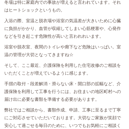
冬場は特に家庭内での事故が増えると言われています。それ
はヒートショックというもの。
入浴の際、室温と脱衣場や浴室の気温差が大きいために心臓
に負担がかかり、血管が収縮してしまい心筋梗塞や、心発作
などを引き起こす危険性が高いと言われれいます。
浴室や脱衣室、夜間のトイレや廊下など危険はいっぱい。室
温の管理が大切となってきますね☆
そして、ここ最近、介護保険を利用した住宅改修のご相談を
いただくことが増えているように感じます。
手摺の取付・段差解消・滑らない床・開口部の拡幅など、介
護保険を利用して工事を行うには、お住まいの地区町村への
届け出に必要な書類を準備する必要があります。
弊社ではご相談から、書類作成、申請、工事に至るまで丁寧
にご対応させていただいております。大切なご家族が笑顔で
安心して過ごせる毎日のために、いつでもお気軽にご相談く