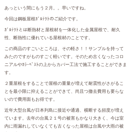
あっという間にもう２月。。早いですね。
今回は鋼板屋根ｶﾞﾙﾃｸﾄのご紹介です。
ｶﾞﾙﾃｸﾄとは断熱材と屋根材を一体化した金属屋根で、耐久
性、断熱性に優れている屋根材のことです。
この商品のすごいところは、その軽さ！！サンプルを持って
みたのですがものすごく軽いです。そのため古くなったコロ
ニアルやｶﾗｰﾍﾞｽﾄの上からカバー工法で施工することができま
す。
２重屋根をすることで屋根の重量が増えて耐震性がさがるこ
とを最小限に抑えることができて、尚且つ撤去費用も要らな
いので費用面もお得です。
近年大型台風が日本列島に接近や通過、横断する頻度が増え
ています。去年の台風２１号の被害もかなり大きく、今は室
内に雨漏れしていなくても古くなった屋根は台風や大雨の被