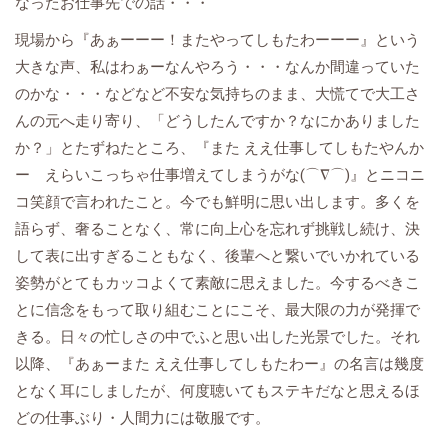
なったお仕事先での話・・・
現場から『あぁーーー！またやってしもたわーーー』という
大きな声、私はわぁーなんやろう・・・なんか間違っていた
のかな・・・などなど不安な気持ちのまま、大慌てで大工さ
んの元へ走り寄り、「どうしたんですか？なにかありました
か？」とたずねたところ、『また ええ仕事してしもたやんか
ー えらいこっちゃ仕事増えてしまうがな(⌒∇⌒)』とニコニ
コ笑顔で言われたこと。今でも鮮明に思い出します。多くを
語らず、奢ることなく、常に向上心を忘れず挑戦し続け、決
して表に出すぎることもなく、後輩へと繋いでいかれている
姿勢がとてもカッコよくて素敵に思えました。今するべきこ
とに信念をもって取り組むことにこそ、最大限の力が発揮で
きる。日々の忙しさの中でふと思い出した光景でした。それ
以降、『あぁーまた ええ仕事してしもたわー』の名言は幾度
となく耳にしましたが、何度聴いてもステキだなと思えるほ
どの仕事ぶり・人間力には敬服です。