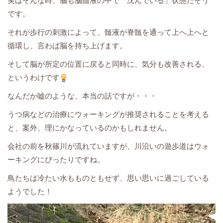
実はそんな時、脳も脳髄液の中で「沈んでいる」状態だそう
です。
それが歩行の刺激によって、髄液が脊髄を通って上へ上へと
循環し、言わば脳を持ち上げます。
そして脳が所定の位置に戻ると同時に、気分も改善される、
というわけです
なんだか嘘のような、本当の話ですが・・・
うつ病などの治療にウォーキングが推奨されることを考える
と、案外、理にかなっているのかもしれません。
会社の前を秋篠川が流れていますが、川沿いの遊歩道はウォ
ーキングにぴったりですね。
鳥たちは冷たい水もものともせず、思い思いに過ごしている
ようでした！