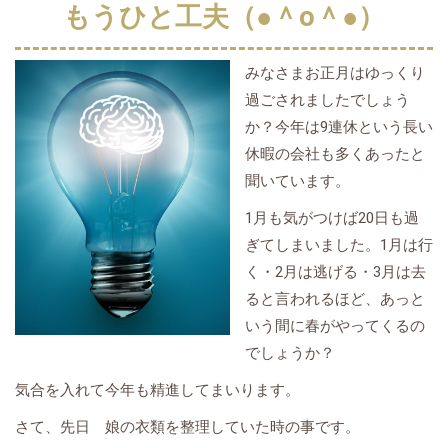
もうひと工夫（●＾o＾●）
みなさまお正月はゆっくり
過ごされましたでしょう
か？今年は9連休という長い
休暇の会社も多くあったと
聞いています。
1月も気がつけば20日も過
ぎてしまいました。1月は行
く・2月は逃げる・3月は去
ると言われるほど、あっと
いう間に春がやってくるの
でしょうか？
気合を入れて今年も精進してまいります。
さて、先日 娘の衣類を整理していた時の事です。