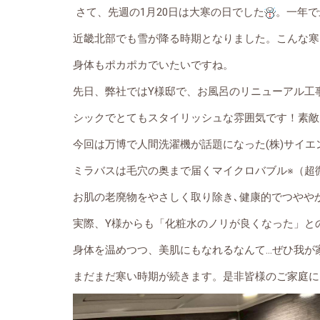
さて、先週の1月20日は大寒の日でした
。一年で
近畿北部でも雪が降る時期となりました。こんな寒
身体もポカポカでいたいですね。
先日、弊社ではY様邸で、お風呂のリニューアル工
シックでとてもスタイリッシュな雰囲気です！素敵
今回は万博で人間洗濯機が話題になった(株)サイ
ミラバスは毛穴の奥まで届くマイクロバブル
※
（超
お肌の老廃物をやさしく取り除き､健康的でつやや
実際、Y様からも「化粧水のノリが良くなった」と
身体を温めつつ、美肌にもなれるなんて…ぜひ我が
まだまだ寒い時期が続きます。是非皆様のご家庭に