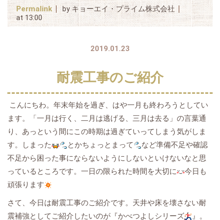
Permalink
by キョーエイ・プライム株式会社
at 13:00
2019.01.23
耐震工事のご紹介
こんにちわ。年末年始を過ぎ、はや一月も終わろうとしてい
ます。「一月は行く、二月は逃げる、三月は去る」の言葉通
り、あっという間にこの時期は過ぎていってしまう気がしま
す。しまった
とかちょっとまって
など準備不足や確認
不足から困った事にならないようにしないといけないなと思
っているところです。一日の限られた時間を大切に
今日も
頑張ります
さて、今日は耐震工事のご紹介です。天井や床を壊さない耐
震補強としてご紹介したいのが『かべつよしシリーズ
』。