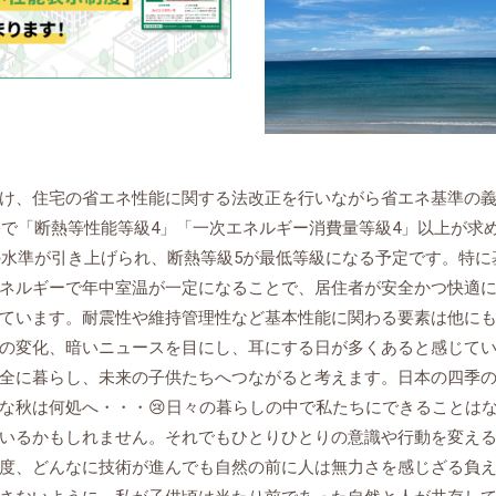
け、住宅の省エネ性能に関する法改正を行いながら省エネ基準の
宅で「断熱等性能等級4」「一次エネルギー消費量等級4」以上が求
の水準が引き上げられ、断熱等級5が最低等級になる予定です。特に
ネルギーで年中室温が一定になることで、居住者が安全かつ快適
ています。耐震性や維持管理性など基本性能に関わる要素は他に
の変化、暗いニュースを目にし、耳にする日が多くあると感じて
全に暮らし、未来の子供たちへつながると考えます。日本の四季
な秋は何処へ・・・😢日々の暮らしの中で私たちにできることは
いるかもしれません。それでもひとりひとりの意識や行動を変え
度、どんなに技術が進んでも自然の前に人は無力さを感じざる負